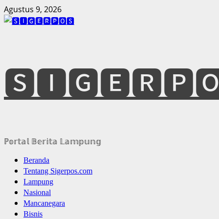
Skip
Agustus 9, 2026
to
content
🆂🅸🅶🅴🆁🅿
ℙ𝕠𝕣𝕥𝕒𝕝 𝔹𝕖𝕣𝕚𝕥𝕒 𝕃𝕒𝕞𝕡𝕦𝕟𝕘
Primary
Beranda
Menu
Tentang Sigerpos.com
Lampung
Nasional
Mancanegara
Bisnis