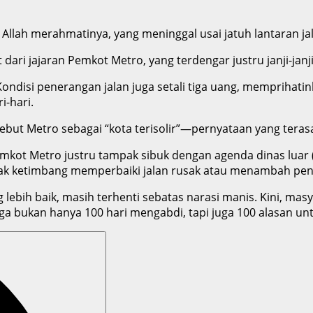
 Allah merahmatinya, yang meninggal usai jatuh lantaran ja
ri jajaran Pemkot Metro, yang terdengar justru janji-janji
disi penerangan jalan juga setali tiga uang, memprihatinka
-hari.
ut Metro sebagai “kota terisolir”—pernyataan yang terasa k
mkot Metro justru tampak sibuk dengan agenda dinas luar
esak ketimbang memperbaiki jalan rusak atau menambah pe
 lebih baik, masih terhenti sebatas narasi manis. Kini, 
ga bukan hanya 100 hari mengabdi, tapi juga 100 alasan unt