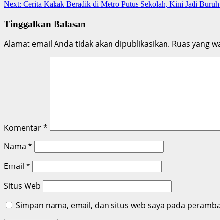
Next:
Cerita Kakak Beradik di Metro Putus Sekolah, Kini Jadi Buruh
Reading
Tinggalkan Balasan
Alamat email Anda tidak akan dipublikasikan.
Ruas yang wa
Komentar
*
Nama
*
Email
*
Situs Web
Simpan nama, email, dan situs web saya pada peramban