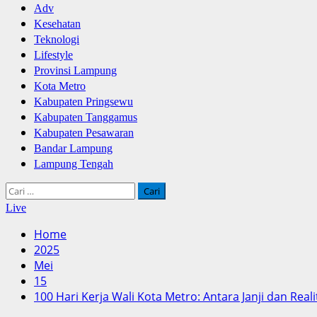
Adv
Kesehatan
Teknologi
Lifestyle
Provinsi Lampung
Kota Metro
Kabupaten Pringsewu
Kabupaten Tanggamus
Kabupaten Pesawaran
Bandar Lampung
Lampung Tengah
Cari
untuk:
Live
Home
2025
Mei
15
100 Hari Kerja Wali Kota Metro: Antara Janji dan Reali