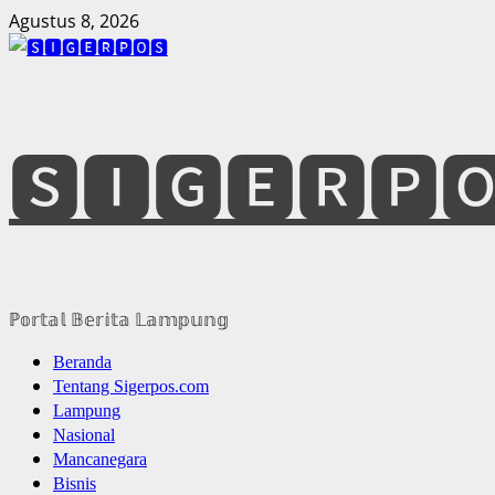
Skip
Agustus 8, 2026
to
content
🆂🅸🅶🅴🆁🅿
ℙ𝕠𝕣𝕥𝕒𝕝 𝔹𝕖𝕣𝕚𝕥𝕒 𝕃𝕒𝕞𝕡𝕦𝕟𝕘
Primary
Beranda
Menu
Tentang Sigerpos.com
Lampung
Nasional
Mancanegara
Bisnis