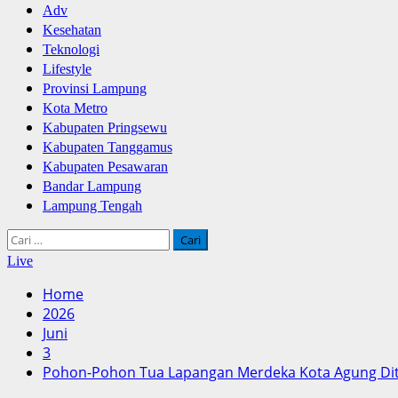
Adv
Kesehatan
Teknologi
Lifestyle
Provinsi Lampung
Kota Metro
Kabupaten Pringsewu
Kabupaten Tanggamus
Kabupaten Pesawaran
Bandar Lampung
Lampung Tengah
Cari
untuk:
Live
Home
2026
Juni
3
Pohon-Pohon Tua Lapangan Merdeka Kota Agung Di