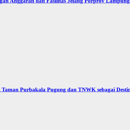
an Anggaran dan Fasilitas Jelang Porprov Lampung
 Taman Purbakala Pugung dan TNWK sebagai Desti