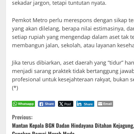
sekadar jargon, tetapi tuntutan nyata.
Pemkot Metro perlu merespons dengan sikap ter
yang akan dilelang, berapa nilai estimasinya, da
setiap rupiah yang mengendap dalam aset tak te
membangun jalan, sekolah, atau layanan kesehat
Jika terus dibiarkan, aset daerah yang “tidur”
menjadi sarang praktek tidak bertanggung jawab
profesional untuk kesejahteraan rakyat, bukan s
(*)
Whatsapp
Post
Email
Share
Share
C
Previous:
Mantan Kepala BGN Dadan Hindayana Ditahan Kejagung
o
Gunakan Rompi Merah Muda