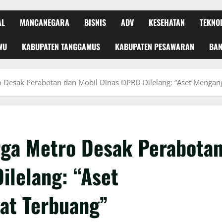
AL
MANCANEGARA
BISNIS
ADV
KESEHATAN
TEKNO
WU
KABUPATEN TANGGAMUS
KABUPATEN PESAWARAN
BA
 Desak Perabotan dan Mobil Dinas DPRD Dilelang: “Aset Mengan
rga Metro Desak Perabota
ilelang: “Aset
at Terbuang”