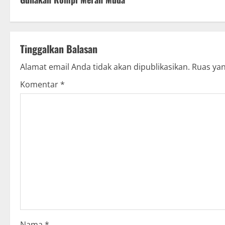
n
t
Tinggalkan Balasan
i
Alamat email Anda tidak akan dipublikasikan.
Ruas yan
n
Komentar
*
u
e
R
e
a
d
Nama
*