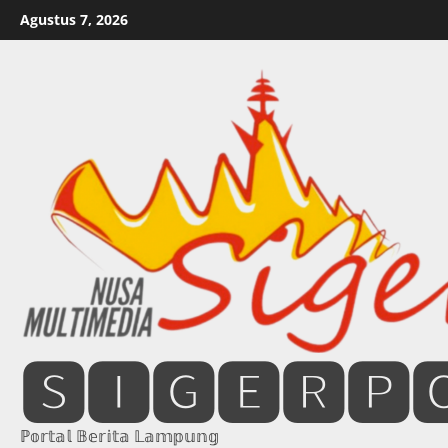
Skip
Agustus 7, 2026
to
content
🆂🅸🅶🅴🆁🅿
ℙ𝕠𝕣𝕥𝕒𝕝 𝔹𝕖𝕣𝕚𝕥𝕒 𝕃𝕒𝕞𝕡𝕦𝕟𝕘