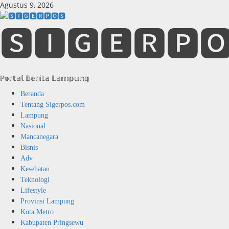
Skip
Agustus 9, 2026
to
content
🆂🅸🅶🅴🆁🅿
ℙ𝕠𝕣𝕥𝕒𝕝 𝔹𝕖𝕣𝕚𝕥𝕒 𝕃𝕒𝕞𝕡𝕦𝕟𝕘
Primary
Beranda
Menu
Tentang Sigerpos.com
Lampung
Nasional
Mancanegara
Bisnis
Adv
Kesehatan
Teknologi
Lifestyle
Provinsi Lampung
Kota Metro
Kabupaten Pringsewu