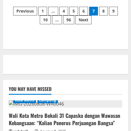
about
BPS
Paginasi
Mulai
Previous
1
…
4
5
6
7
8
9
Sensus
Ekonomi
10
…
96
Next
pos
2026
di
Metro,
Pendataan
Perdana
di
Rumah
Dinas
Wali
Kota
YOU MAY HAVE MISSED
Kota Metro
Lampung
Wali Kota Metro Bekali 31 Capaska dengan Wawasan
Kebangsaan: “Kalian Penerus Perjuangan Bangsa”