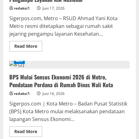
Hakimi
Saleh
redaksi1
Juni 17, 2026
Asnawi
Tanpa
Sigerpos.com, Metro – RSUD Ahmad Yani Kota
Dasar
Metro resmi ditetapkan sebagai rumah sakit
Hukum
jejaring pengampu layanan Kesehatan...
Read
Read More
more
about
RSUD
Adv
Ahmad
Yani
Metro
BPS Mulai Sensus Ekonomi 2026 di Metro,
Raih
Status
Pendataan Perdana di Rumah Dinas Wali Kota
Jejaring
Pengampu
Layanan
redaksi1
Juni 16, 2026
KIA
Nasional
Sigerpos.com | Kota Metro – Badan Pusat Statistik
(BPS) Kota Metro mulai melaksanakan pendataan
lapangan Sensus Ekonomi...
Read
Read More
more