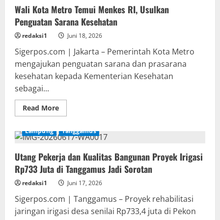
4
Wali Kota Metro Temui Menkes RI, Usulkan
Terduga
Pelaku
Penguatan Sarana Kesehatan
Pengeroyokan
di
Keteguhan
redaksi1
Juni 18, 2026
Bandar
Lampung
Sigerpos.com | Jakarta – Pemerintah Kota Metro
mengajukan penguatan sarana dan prasarana
kesehatan kepada Kementerian Kesehatan
sebagai...
Read
Read More
more
about
Wali
Lampung
Tanggamus
Kota
Metro
Temui
Utang Pekerja dan Kualitas Bangunan Proyek Irigasi
Menkes
RI,
Rp733 Juta di Tanggamus Jadi Sorotan
Usulkan
Penguatan
Sarana
redaksi1
Juni 17, 2026
Kesehatan
Sigerpos.com | Tanggamus – Proyek rehabilitasi
jaringan irigasi desa senilai Rp733,4 juta di Pekon