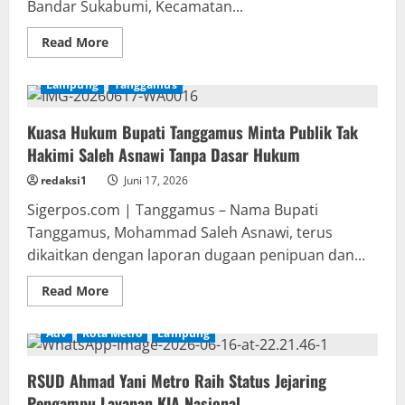
Bandar Sukabumi, Kecamatan...
Read
Read More
more
about
Utang
Lampung
Tanggamus
Pekerja
dan
Kualitas
Kuasa Hukum Bupati Tanggamus Minta Publik Tak
Bangunan
Proyek
Hakimi Saleh Asnawi Tanpa Dasar Hukum
Irigasi
Rp733
Juta
redaksi1
Juni 17, 2026
di
Tanggamus
Sigerpos.com | Tanggamus – Nama Bupati
Jadi
Tanggamus, Mohammad Saleh Asnawi, terus
Sorotan
dikaitkan dengan laporan dugaan penipuan dan...
Read
Read More
more
about
Kuasa
Adv
Kota Metro
Lampung
Hukum
Bupati
Tanggamus
RSUD Ahmad Yani Metro Raih Status Jejaring
Minta
Publik
Pengampu Layanan KIA Nasional
Tak