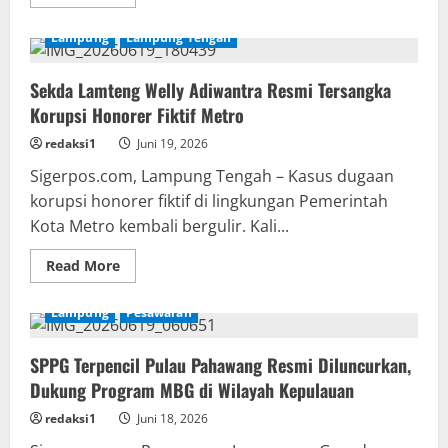
more
about
Sidak
Lampung
Lampung Tengah
RSUD
Batin
Mangunang,
Sekda Lamteng Welly Adiwantra Resmi Tersangka
Wabup
Tanggamus
Korupsi Honorer Fiktif Metro
Temukan
WC
Rusak
redaksi1
Juni 19, 2026
dan
Saluran
Sigerpos.com, Lampung Tengah – Kasus dugaan
Pembuangan
korupsi honorer fiktif di lingkungan Pemerintah
Bermasalah
Kota Metro kembali bergulir. Kali...
Read
Read More
more
about
Sekda
Lampung
Pesawaran
Lamteng
Welly
Adiwantra
SPPG Terpencil Pulau Pahawang Resmi Diluncurkan,
Resmi
Tersangka
Dukung Program MBG di Wilayah Kepulauan
Korupsi
Honorer
Fiktif
redaksi1
Juni 18, 2026
Metro