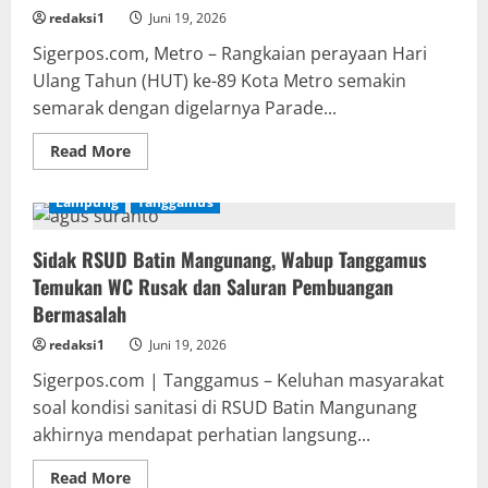
redaksi1
Juni 19, 2026
Sigerpos.com, Metro – Rangkaian perayaan Hari
Ulang Tahun (HUT) ke-89 Kota Metro semakin
semarak dengan digelarnya Parade...
Read
Read More
more
about
Wali
Lampung
Tanggamus
Kota
Metro
Buka
Sidak RSUD Batin Mangunang, Wabup Tanggamus
Parade
Wastra
Temukan WC Rusak dan Saluran Pembuangan
HUT
ke-
Bermasalah
89:
“Merajut
redaksi1
Juni 19, 2026
Warisan,
Menenun
Sigerpos.com | Tanggamus – Keluhan masyarakat
Harapan
untuk
soal kondisi sanitasi di RSUD Batin Mangunang
Ekonomi
Kreatif”
akhirnya mendapat perhatian langsung...
Read
Read More