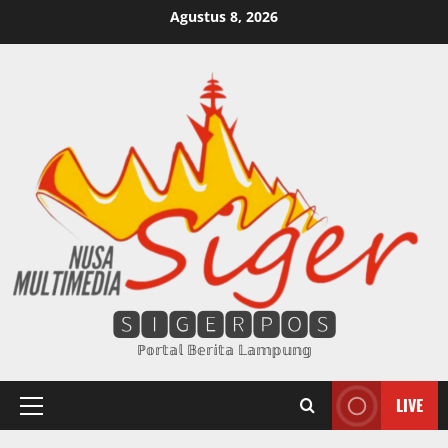
Skip
Agustus 8, 2026
to
content
🆂🅸🅶🅴🆁🅿🅾🆂
ℙ𝕠𝕣𝕥𝕒𝕝 𝔹𝕖𝕣𝕚𝕥𝕒 𝕃𝕒𝕞𝕡𝕦𝕟𝕘
LIVE
Primary
Menu