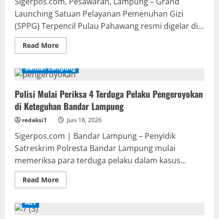
Sigerpos.com, Pesawaran, Lampung – Grand
Launching Satuan Pelayanan Pemenuhan Gizi
(SPPG) Terpencil Pulau Pahawang resmi digelar di...
Read
Read More
more
about
SPPG
Bandar Lampung
Terpencil
Pulau
Pahawang
Polisi Mulai Periksa 4 Terduga Pelaku Pengeroyokan
Resmi
Diluncurkan,
di Keteguhan Bandar Lampung
Dukung
Program
MBG
redaksi1
Juni 18, 2026
di
Wilayah
Sigerpos.com | Bandar Lampung – Penyidik
Kepulauan
Satreskrim Polresta Bandar Lampung mulai
memeriksa para terduga pelaku dalam kasus...
Read
Read More
more
about
Polisi
Adv
Mulai
Periksa