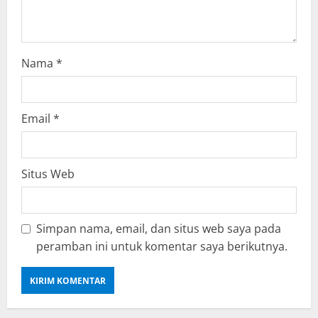
n
g
Nama
*
Email
*
Situs Web
Simpan nama, email, dan situs web saya pada
peramban ini untuk komentar saya berikutnya.