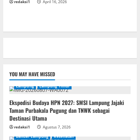
redaksi1
April 16, 2026
YOU MAY HAVE MISSED
Lampung
Lampung Timur
Ekspedisi Budaya HPN 2027: SMSI Lampung Jajaki
Taman Purbakala Pugung dan TNWK sebagai
Destinasi Utama
redaksi1
Agustus 7, 2026
Bandar Lampung
Kesehatan