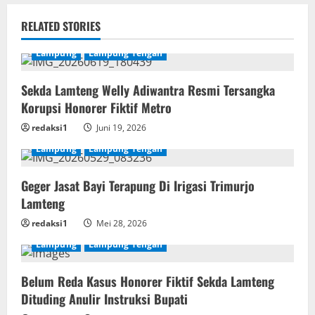
RELATED STORIES
Lampung
Lampung Tengah
Sekda Lamteng Welly Adiwantra Resmi Tersangka
Korupsi Honorer Fiktif Metro
redaksi1
Juni 19, 2026
Lampung
Lampung Tengah
Geger Jasat Bayi Terapung Di Irigasi Trimurjo
Lamteng
redaksi1
Mei 28, 2026
Lampung
Lampung Tengah
Belum Reda Kasus Honorer Fiktif Sekda Lamteng
Dituding Anulir Instruksi Bupati