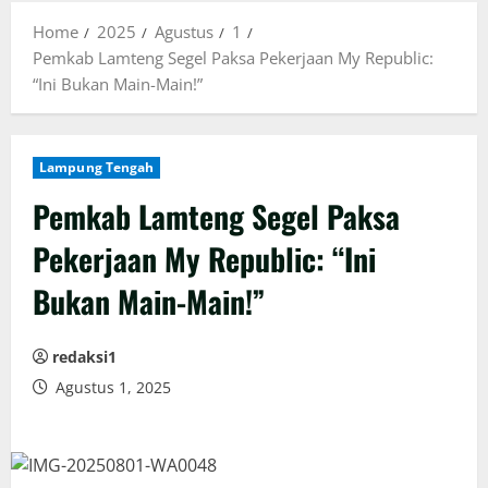
Home
2025
Agustus
1
Pemkab Lamteng Segel Paksa Pekerjaan My Republic:
“Ini Bukan Main-Main!”
Lampung Tengah
Pemkab Lamteng Segel Paksa
Pekerjaan My Republic: “Ini
Bukan Main-Main!”
redaksi1
Agustus 1, 2025