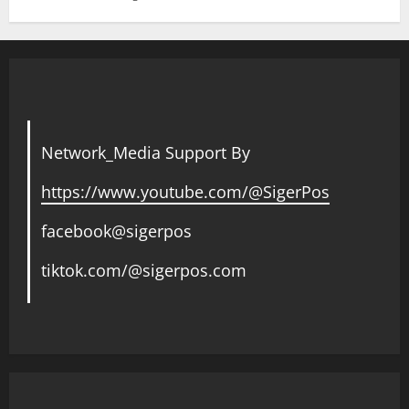
Network_Media Support By
https://www.youtube.com/@SigerPos
facebook@sigerpos
tiktok.com/@sigerpos.com