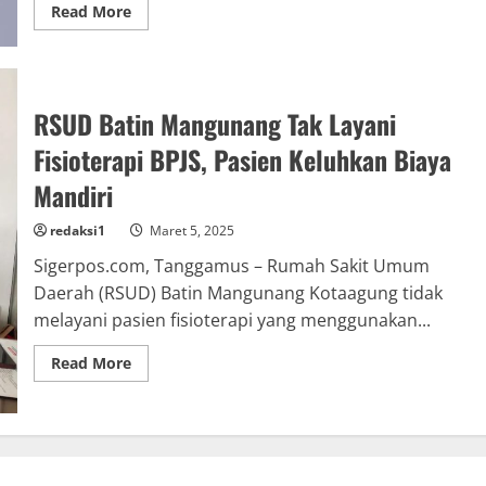
Read
Read More
more
about
RSUD
Batin
Mangunang
Tak
RSUD Batin Mangunang Tak Layani
Layani
Pasien
Fisioterapi
Fisioterapi BPJS, Pasien Keluhkan Biaya
BPJS,
Wabup
Mandiri
Tanggamus
Beri
Respons
redaksi1
Maret 5, 2025
Tegas
Sigerpos.com, Tanggamus – Rumah Sakit Umum
Daerah (RSUD) Batin Mangunang Kotaagung tidak
melayani pasien fisioterapi yang menggunakan...
Read
Read More
more
about
RSUD
Batin
Mangunang
Tak
Layani
Fisioterapi