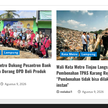
BPJS,
Pasien
Keluhkan
Biaya
Mandiri
Lampung
Kota Metro
Lampung
Metro Dukung Pesantren Bank
Wali Kota Metro Tinjau Lang
 Dorang OPD Beli Produk
Pembenahan TPAS Karang Re
“Pembenahan tidak bisa dila
instan”
Agustus 9, 2026
redaksi1
Agustus 9, 2026