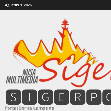
Skip
Agustus 9, 2026
to
content
🆂🅸🅶🅴🆁🅿
ℙ𝕠𝕣𝕥𝕒𝕝 𝔹𝕖𝕣𝕚𝕥𝕒 𝕃𝕒𝕞𝕡𝕦𝕟𝕘