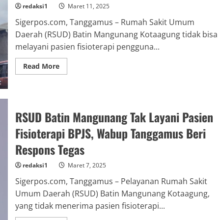
redaksi1
Maret 11, 2025
Sigerpos.com, Tanggamus – Rumah Sakit Umum
Daerah (RSUD) Batin Mangunang Kotaagung tidak bisa
melayani pasien fisioterapi pengguna...
Read
Read More
more
about
BPJS
Tanggamus:
Tak
Ada
RSUD Batin Mangunang Tak Layani Pasien
Dokter
Rehabilitasi
Medis,
Fisioterapi BPJS, Wabup Tanggamus Beri
RSUD
Batin
Respons Tegas
Mangunang
Tak
Bisa
redaksi1
Maret 7, 2025
Layani
Fisioterapi
Sigerpos.com, Tanggamus – Pelayanan Rumah Sakit
Umum Daerah (RSUD) Batin Mangunang Kotaagung,
yang tidak menerima pasien fisioterapi...