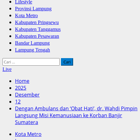
Lifestyle
Provinsi Lampung
Kota Metro
Kabupaten Pringsewu
Kabupaten Tanggamus
Kabupaten Pesawaran
Bandar Lampung
Lampung Tengah
Cari
untuk:
Live
Home
2025
Desember
12
Dengan Ambulans dan ‘Obat Hati’, dr. Wahdi Pimpin
Langsung Misi Kemanusiaan ke Korban Banjir
Sumatera
Kota Metro