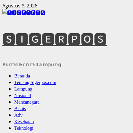
Skip
Agustus 8, 2026
to
content
🆂🅸🅶🅴🆁🅿🅾🆂
ℙ𝕠𝕣𝕥𝕒𝕝 𝔹𝕖𝕣𝕚𝕥𝕒 𝕃𝕒𝕞𝕡𝕦𝕟𝕘
Primary
Beranda
Menu
Tentang Sigerpos.com
Lampung
Nasional
Mancanegara
Bisnis
Adv
Kesehatan
Teknologi