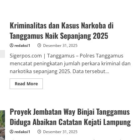
Kriminalitas dan Kasus Narkoba di
Tanggamus Naik Sepanjang 2025
redaksi1
Desember 31, 2025
Sigerpos.com | Tanggamus – Polres Tanggamus
mencatat peningkatan jumlah perkara kriminal dan
narkotika sepanjang 2025. Data tersebut...
Read
Read More
more
about
Kriminalitas
dan
Kasus
Proyek Jembatan Way Binjai Tanggamus
Narkoba
di
Tanggamus
Diduga Abaikan Catatan Kejati Lampung
Naik
Sepanjang
2025
redaksi1
Desember 31, 2025