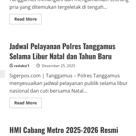
pria yang ditemukan tergeletak di tengah...
Read
Read More
more
about
Anggota
Polres
Tanggamus
Jadwal Pelayanan Polres Tanggamus
Tangani
Pria
Tergeletak
Selama Libur Natal dan Tahun Baru
di
Jalan
Lintas
redaksi1
Desember 25, 2025
Barat
Batu
Sigerpos.com | Tanggamus – Polres Tanggamus
Kramat
menyesuaikan jadwal pelayanan publik selama libur
nasional dan cuti bersama Natal...
Read
Read More
more
about
Jadwal
Pelayanan
Polres
HMI Cabang Metro 2025-2026 Resmi
Tanggamus
Selama