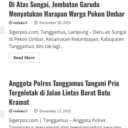
Di Atas Sungai, Jembatan Garuda
Diselamatkan
dari
Lubang
Menyatukan Harapan Warga Pekon Umbar
Septictank
di
Tanggamus
redaksi1
Desember 30, 2025
Sigerpos.com, Tanggamus, Lampung – Deru air Sungai
di Pekon Umbar, Kecamatan Kelumbayan, Kabupaten
Tanggamus, kini tak lagi...
Read
Read More
more
about
Di
Atas
Sungai,
Anggota Polres Tanggamus Tangani Pria
Jembatan
Garuda
Menyatukan
Tergeletak di Jalan Lintas Barat Batu
Harapan
Warga
Kramat
Pekon
Umbar
redaksi1
Desember 27, 2025
Sigerpos.com | Tanggamus – Anggota Polres
Tanggamus menangani dan mengamankan seorang