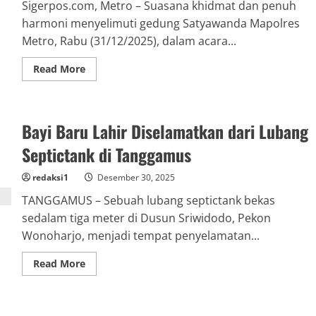
Sigerpos.com, Metro – Suasana khidmat dan penuh
harmoni menyelimuti gedung Satyawanda Mapolres
Metro, Rabu (31/12/2025), dalam acara...
Read
Read More
more
about
Walikota
Metro
Ajak
Bayi Baru Lahir Diselamatkan dari Lubang
Masyarakat
Rayakan
Tahun
Septictank di Tanggamus
Baru
dengan
Sederhana
redaksi1
Desember 30, 2025
dan
Penuh
TANGGAMUS – Sebuah lubang septictank bekas
Makna
sedalam tiga meter di Dusun Sriwidodo, Pekon
Wonoharjo, menjadi tempat penyelamatan...
Read
Read More
more
about
Bayi
Baru
Lahir