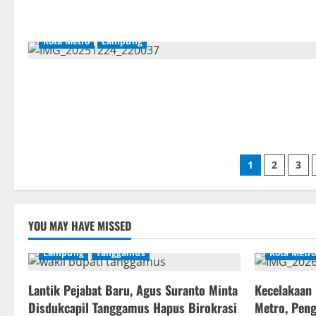
Kota Metro
Lampung
Paginasi
1
2
3
pos
YOU MAY HAVE MISSED
Lampung
Tanggamus
Kota Metro
Lantik Pejabat Baru, Agus Suranto Minta
Kecelakaan 
Disdukcapil Tanggamus Hapus Birokrasi
Metro, Pen