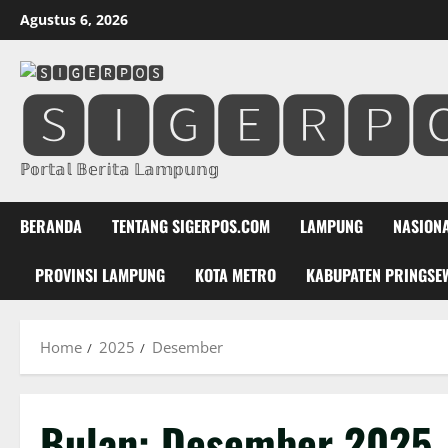
Skip
Agustus 6, 2026
to
content
🆂🅸🅶🅴🆁🅿
ℙ𝕠𝕣𝕥𝕒𝕝 𝔹𝕖𝕣𝕚𝕥𝕒 𝕃𝕒𝕞𝕡𝕦𝕟𝕘
BERANDA
TENTANG SIGERPOS.COM
LAMPUNG
NASION
PROVINSI LAMPUNG
KOTA METRO
KABUPATEN PRINGSE
Home
2025
Desember
Bulan:
Desember 2025