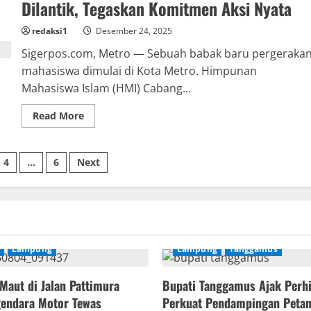
Libur
Dilantik, Tegaskan Komitmen Aksi Nyata
Natal
dan
Tahun
redaksi1
Desember 24, 2025
Baru
Sigerpos.com, Metro — Sebuah babak baru pergeraka
mahasiswa dimulai di Kota Metro. Himpunan
Mahasiswa Islam (HMI) Cabang...
Read
Read More
more
about
HMI
Cabang
4
…
6
Next
Metro
2025-
2026
Resmi
Dilantik,
Tegaskan
Komitmen
Aksi
Nyata
Lampung
Lampung
Tanggamus
Maut di Jalan Pattimura
Bupati Tanggamus Ajak Perhi
gendara Motor Tewas
Perkuat Pendampingan Petan