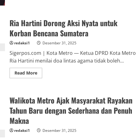
Delapan
Pejabat
Baru
Dilantik
Ria Hartini Dorong Aksi Nyata untuk
di
Metro,
Wali
Korban Bencana Sumatera
Kota:
“Jabatan
adalah
redaksi1
Desember 31, 2025
Amanah,
Bukan
Sigerpos.com | Kota Metro — Ketua DPRD Kota Metro
Hanya
Posisi”
Ria Hartini menilai doa lintas agama tidak boleh...
Read
Read More
more
about
Ria
Hartini
Dorong
Walikota Metro Ajak Masyarakat Rayakan
Aksi
Nyata
untuk
Tahun Baru dengan Sederhana dan Penuh
Korban
Bencana
Makna
Sumatera
redaksi1
Desember 31, 2025