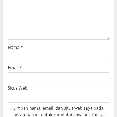
d
i
n
g
Nama
*
Email
*
Situs Web
Simpan nama, email, dan situs web saya pada
peramban ini untuk komentar saya berikutnya.