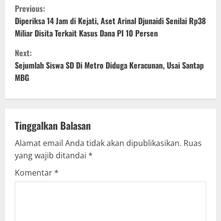
C
Previous:
o
Diperiksa 14 Jam di Kejati, Aset Arinal Djunaidi Senilai Rp38
Miliar Disita Terkait Kasus Dana PI 10 Persen
n
Next:
t
Sejumlah Siswa SD Di Metro Diduga Keracunan, Usai Santap
MBG
i
n
u
Tinggalkan Balasan
Alamat email Anda tidak akan dipublikasikan.
Ruas
e
yang wajib ditandai
*
R
Komentar
*
e
a