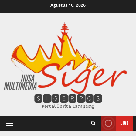
Skip
Agustus 10, 2026
to
content
🆂🅸🅶🅴🆁🅿🅾🆂
ℙ𝕠𝕣𝕥𝕒𝕝 𝔹𝕖𝕣𝕚𝕥𝕒 𝕃𝕒𝕞𝕡𝕦𝕟𝕘
LIVE
Primary
Menu