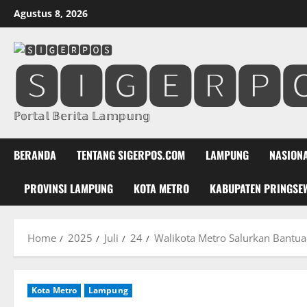
Skip
Agustus 8, 2026
to
content
🆂🅸🅶🅴🆁🅿
ℙ𝕠𝕣𝕥𝕒𝕝 𝔹𝕖𝕣𝕚𝕥𝕒 𝕃𝕒𝕞𝕡𝕦𝕟𝕘
BERANDA
TENTANG SIGERPOS.COM
LAMPUNG
NASION
PROVINSI LAMPUNG
KOTA METRO
KABUPATEN PRINGSE
Home
2025
Juli
24
Walikota Metro Salurkan Bantua
Kota Metro
Lampung