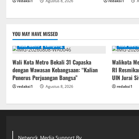
redaksi1
Agustus 8, 2026
redaksi1
A
YOU MAY HAVE MISSED
Kota Metro
Lampung
Kota Metro
Wali Kota Metro Bekali 31 Capaska
Walikota M
dengan Wawasan Kebangsaan: “Kalian
RI Resmika
Penerus Perjuangan Bangsa”
UIN Jurai 
redaksi1
Agustus 8, 2026
redaksi1
Network_Media Support By