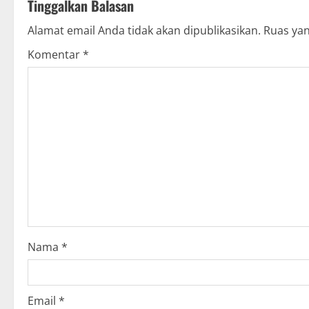
Tinggalkan Balasan
i
Alamat email Anda tidak akan dipublikasikan.
Ruas yan
n
Komentar
*
u
e
R
e
a
d
i
Nama
*
n
g
Email
*