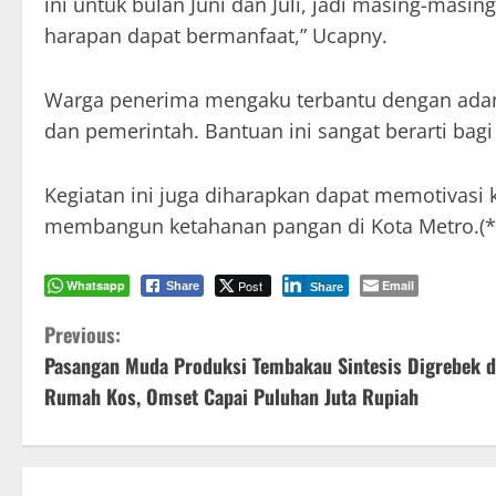
ini untuk bulan Juni dan Juli, jadi masing-mas
harapan dapat bermanfaat,” Ucapny.
Warga penerima mengaku terbantu dengan adany
dan pemerintah. Bantuan ini sangat berarti bagi
Kegiatan ini juga diharapkan dapat memotivasi
membangun ketahanan pangan di Kota Metro.(*)
Whatsapp
Post
Email
Share
Share
C
Previous:
Pasangan Muda Produksi Tembakau Sintesis Digrebek d
o
Rumah Kos, Omset Capai Puluhan Juta Rupiah
n
t