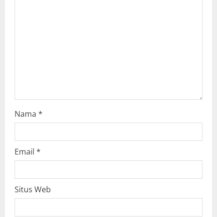
a
d
i
n
g
Nama
*
Email
*
Situs Web