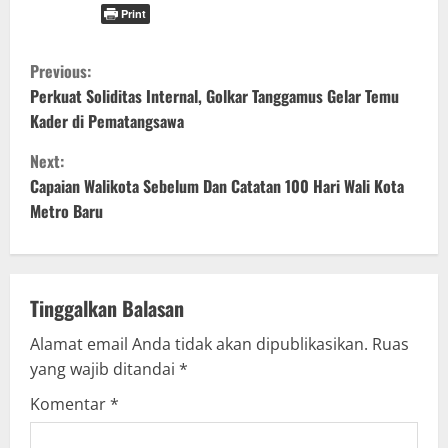
Print
C
Previous:
o
Perkuat Soliditas Internal, Golkar Tanggamus Gelar Temu
Kader di Pematangsawa
n
Next:
t
Capaian Walikota Sebelum Dan Catatan 100 Hari Wali Kota
Metro Baru
i
n
u
Tinggalkan Balasan
Alamat email Anda tidak akan dipublikasikan.
Ruas
e
yang wajib ditandai
*
R
Komentar
*
e