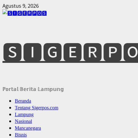
Skip
Agustus 9, 2026
to
content
🆂🅸🅶🅴🆁🅿
ℙ𝕠𝕣𝕥𝕒𝕝 𝔹𝕖𝕣𝕚𝕥𝕒 𝕃𝕒𝕞𝕡𝕦𝕟𝕘
Primary
Beranda
Menu
Tentang Sigerpos.com
Lampung
Nasional
Mancanegara
Bisnis