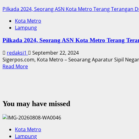
Pilkada 2024, Seorang ASN Kota Metro Terang Terangan 
Kota Metro
Lampung
Pilkada 2024, Seorang ASN Kota Metro Terang Te
redaksi1
September 22, 2024
Sigerpos.com, Kota Metro – Seoarang Aparatur Sipil Negara 
Read
Read More
more
about
Pilkada
2024,
Seorang
You may have missed
ASN
Kota
Metro
Terang
Kota Metro
Terangan
Lampung