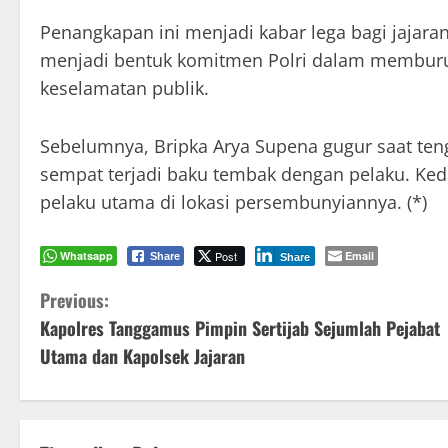
Penangkapan ini menjadi kabar lega bagi jajara
menjadi bentuk komitmen Polri dalam memburu
keselamatan publik.
Sebelumnya, Bripka Arya Supena gugur saat te
sempat terjadi baku tembak dengan pelaku. Ked
pelaku utama di lokasi persembunyiannya. (*)
Whatsapp
Post
Email
Share
Share
C
Previous:
Kapolres Tanggamus Pimpin Sertijab Sejumlah Pejabat
o
Utama dan Kapolsek Jajaran
n
t