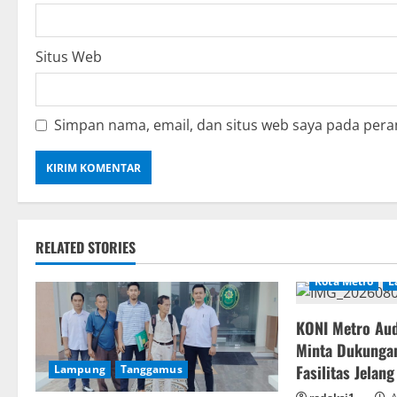
Situs Web
Simpan nama, email, dan situs web saya pada pera
RELATED STORIES
Kota Metro
L
KONI Metro Aud
Minta Dukunga
Fasilitas Jela
Lampung
Tanggamus