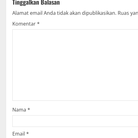
Tinggalkan Balasan
i
Alamat email Anda tidak akan dipublikasikan.
Ruas yan
n
Komentar
*
u
e
R
e
a
d
i
Nama
*
n
g
Email
*