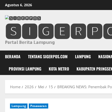
Skip
Agustus 6, 2026
to
content
🆂🅸🅶🅴🆁🅿
ℙ𝕠𝕣𝕥𝕒𝕝 𝔹𝕖𝕣𝕚𝕥𝕒 𝕃𝕒𝕞𝕡𝕦𝕟𝕘
BERANDA
TENTANG SIGERPOS.COM
LAMPUNG
NASION
PROVINSI LAMPUNG
KOTA METRO
KABUPATEN PRINGSE
Home
2026
Mei
15
BREAKING NEWS: Penembak Poli
Lampung
Pesawaran