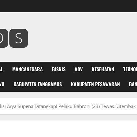
🆂
AL
MANCANEGARA
BISNIS
ADV
KESEHATAN
TEKNO
WU
KABUPATEN TANGGAMUS
KABUPATEN PESAWARAN
BA
si Arya Supena Ditangkap! Pelaku Bahroni (23) Tewas Ditemba