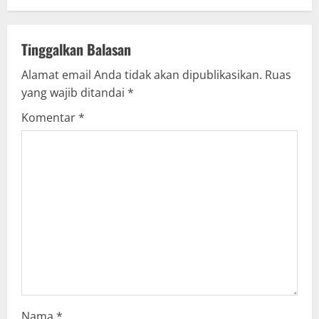
n
u
Tinggalkan Balasan
Alamat email Anda tidak akan dipublikasikan.
Ruas
e
yang wajib ditandai
*
R
Komentar
*
e
a
d
i
n
g
Nama
*