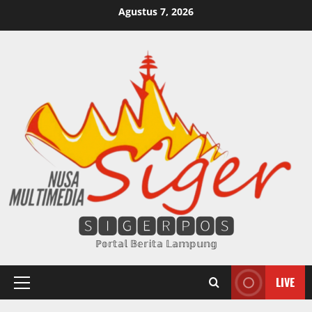
Skip
Agustus 7, 2026
to
content
🆂🅸🅶🅴🆁🅿🅾🆂
ℙ𝕠𝕣𝕥𝕒𝕝 𝔹𝕖𝕣𝕚𝕥𝕒 𝕃𝕒𝕞𝕡𝕦𝕟𝕘
LIVE
Primary
Menu