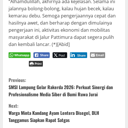
“Alhamdulillah, akhirnya ada kejelasan. Selama ini
jalannya bolong-bolong, kalau hujan becek, kalau
kemarau debu. Semoga pengerjaannya cepat dan
hasilnya awet, dan berharap dengan dimulainya
pengerjaan ini, aktivitas ekonomi dan mobilitas
masyarakat di Jalur Pattimura dapat segera pulih
dan kembali lancar. (*)[Abid]
Whatsapp
Post
Email
Share
Share
Print
C
Previous:
o
SMSI Lampung Gelar Rakerda 2026: Perkuat Sinergi dan
Profesionalisme Media Siber di Bumi Ruwa Jurai
n
Next:
t
Warga Minta Kandang Ayam Lentera Disegel, DLH
Tanggamus Siapkan Rapat Satgas
i