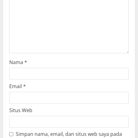
a
d
i
n
g
Nama
*
Email
*
Situs Web
Simpan nama, email, dan situs web saya pada