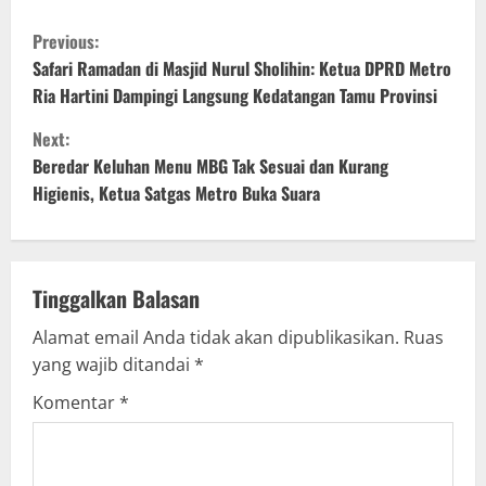
C
Previous:
o
Safari Ramadan di Masjid Nurul Sholihin: Ketua DPRD Metro
Ria Hartini Dampingi Langsung Kedatangan Tamu Provinsi
n
Next:
t
Beredar Keluhan Menu MBG Tak Sesuai dan Kurang
Higienis, Ketua Satgas Metro Buka Suara
i
n
u
Tinggalkan Balasan
Alamat email Anda tidak akan dipublikasikan.
Ruas
e
yang wajib ditandai
*
R
Komentar
*
e