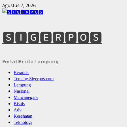
Skip
Agustus 7, 2026
to
content
🆂🅸🅶🅴🆁🅿🅾🆂
ℙ𝕠𝕣𝕥𝕒𝕝 𝔹𝕖𝕣𝕚𝕥𝕒 𝕃𝕒𝕞𝕡𝕦𝕟𝕘
Primary
Beranda
Menu
Tentang Sigerpos.com
Lampung
Nasional
Mancanegara
Bisnis
Adv
Kesehatan
Teknologi