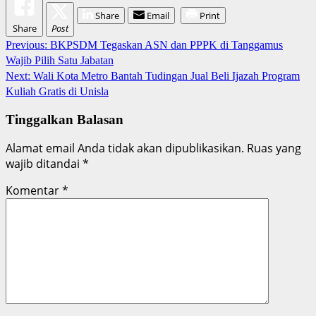
Share
Email
Print
Share
Post
Continue
Previous:
BKPSDM Tegaskan ASN dan PPPK di Tanggamus
Wajib Pilih Satu Jabatan
Reading
Next:
Wali Kota Metro Bantah Tudingan Jual Beli Ijazah Program
Kuliah Gratis di Unisla
Tinggalkan Balasan
Alamat email Anda tidak akan dipublikasikan.
Ruas yang
wajib ditandai
*
Komentar
*