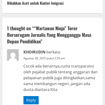
Hibahkan Aset untuk Kantor Imigrasi
i
n
u
1 thought on “
“Wartawan Ninja” Teror
Berseragam Jurnalis Yang Mengganggu Masa
e
Depan Pendidikan
”
R
KHOIRUDIN
berkata:
e
Agustus 28, 2025 pukul 2:55 am
a
Cocok ada benarnya,cuma transparansi
oleh pejabat publik tentang anggaran dan
d
pelayanan publik juga ditingkatkan,sama
sama membangun negeri, jangan ada
i
dusta diantara Kita.
n
Reply