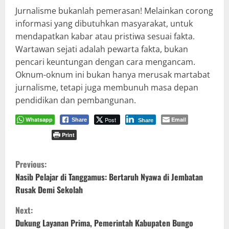
Jurnalisme bukanlah pemerasan! Melainkan corong
informasi yang dibutuhkan masyarakat, untuk
mendapatkan kabar atau pristiwa sesuai fakta.
Wartawan sejati adalah pewarta fakta, bukan
pencari keuntungan dengan cara mengancam.
Oknum-oknum ini bukan hanya merusak martabat
jurnalisme, tetapi juga membunuh masa depan
pendidikan dan pembangunan.
Whatsapp
Post
Email
Share
Share
Print
C
Previous:
o
Nasib Pelajar di Tanggamus: Bertaruh Nyawa di Jembatan
Rusak Demi Sekolah
n
Next:
t
Dukung Layanan Prima, Pemerintah Kabupaten Bungo