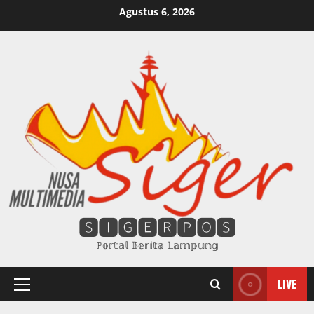
Skip
Agustus 6, 2026
to
content
🆂🅸🅶🅴🆁🅿🅾🆂
ℙ𝕠𝕣𝕥𝕒𝕝 𝔹𝕖𝕣𝕚𝕥𝕒 𝕃𝕒𝕞𝕡𝕦𝕟𝕘
LIVE
Primary
Menu