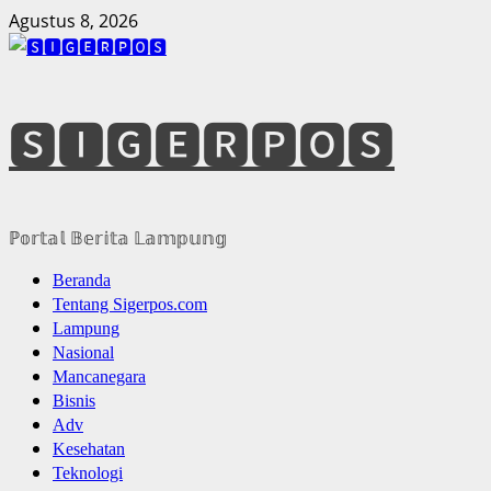
Skip
Agustus 8, 2026
to
content
🆂🅸🅶🅴🆁🅿🅾🆂
ℙ𝕠𝕣𝕥𝕒𝕝 𝔹𝕖𝕣𝕚𝕥𝕒 𝕃𝕒𝕞𝕡𝕦𝕟𝕘
Primary
Beranda
Menu
Tentang Sigerpos.com
Lampung
Nasional
Mancanegara
Bisnis
Adv
Kesehatan
Teknologi