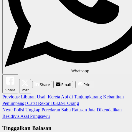
Whatsapp
Share
Email
Print
Share
Post
Continue
Previous:
Liburan Usai, Kereta Api di Tanjungkarang Kebanjiran
Penumpang! Catat Rekor 103.691 Orang
Reading
Next:
Polisi Ungkap Peredaran Sabu Ratusan Juta Dikendalikan
Residivis Asal Pringsewu
Tinggalkan Balasan