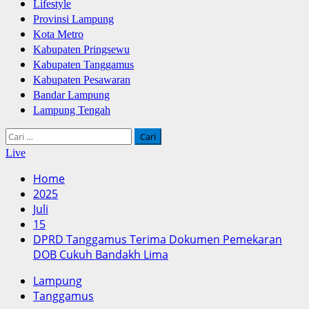
Lifestyle
Provinsi Lampung
Kota Metro
Kabupaten Pringsewu
Kabupaten Tanggamus
Kabupaten Pesawaran
Bandar Lampung
Lampung Tengah
Cari
untuk:
Live
Home
2025
Juli
15
DPRD Tanggamus Terima Dokumen Pemekaran
DOB Cukuh Bandakh Lima
Lampung
Tanggamus