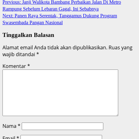
Continue
Previous:
Janji Walikota Bambang Perbaikan Jalan Di Metro
Rampung Sebelum Lebaran Gagal, Ini Sebabnya
Reading
Next:
Panen Raya Serentak, Tanggamus Dukung Program
Swasembada Pangan Nasional
Tinggalkan Balasan
Alamat email Anda tidak akan dipublikasikan.
Ruas yang
wajib ditandai
*
Komentar
*
Nama
*
Email
*