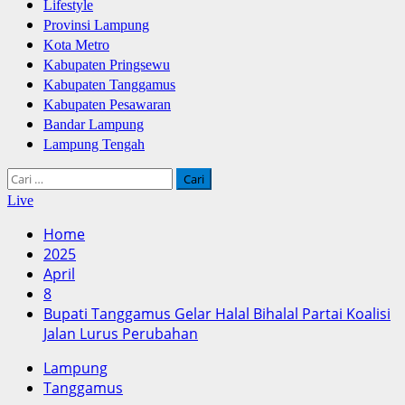
Lifestyle
Provinsi Lampung
Kota Metro
Kabupaten Pringsewu
Kabupaten Tanggamus
Kabupaten Pesawaran
Bandar Lampung
Lampung Tengah
Cari
untuk:
Live
Home
2025
April
8
Bupati Tanggamus Gelar Halal Bihalal Partai Koalisi
Jalan Lurus Perubahan
Lampung
Tanggamus