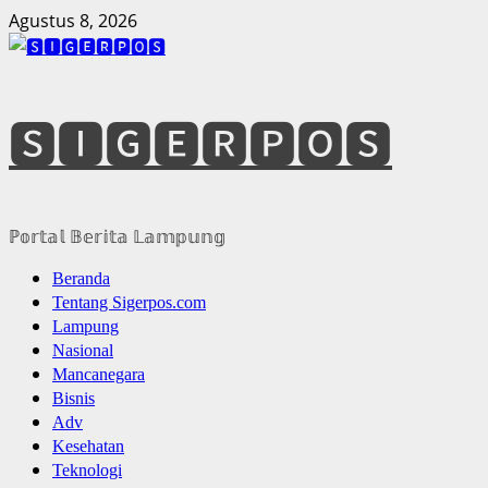
Skip
Agustus 8, 2026
to
content
🆂🅸🅶🅴🆁🅿🅾🆂
ℙ𝕠𝕣𝕥𝕒𝕝 𝔹𝕖𝕣𝕚𝕥𝕒 𝕃𝕒𝕞𝕡𝕦𝕟𝕘
Primary
Beranda
Menu
Tentang Sigerpos.com
Lampung
Nasional
Mancanegara
Bisnis
Adv
Kesehatan
Teknologi