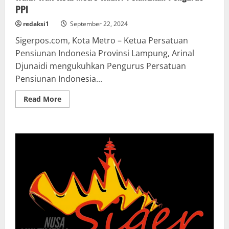
PPI
redaksi1
September 22, 2024
Sigerpos.com, Kota Metro – Ketua Persatuan
Pensiunan Indonesia Provinsi Lampung, Arinal
Djunaidi mengukuhkan Pengurus Persatuan
Pensiunan Indonesia...
Read
Read More
more
about
Wakil
Wali
Kota
Metro
Hadiri
Pelantikan
Pengurus
PPI