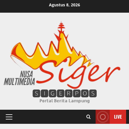
Skip
Agustus 8, 2026
to
content
🆂🅸🅶🅴🆁🅿🅾🆂
ℙ𝕠𝕣𝕥𝕒𝕝 𝔹𝕖𝕣𝕚𝕥𝕒 𝕃𝕒𝕞𝕡𝕦𝕟𝕘
LIVE
Primary
Menu