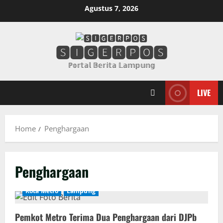
Skip
Agustus 7, 2026
to
content
🆂🅸🅶🅴🆁🅿🅾🆂
ℙ𝕠𝕣𝕥𝕒𝕝 𝔹𝕖𝕣𝕚𝕥𝕒 𝕃𝕒𝕞𝕡𝕦𝕟𝕘
LIVE
Home
Penghargaan
Penghargaan
Kota Metro
Lampung
Pemkot Metro Terima Dua Penghargaan dari DJPb