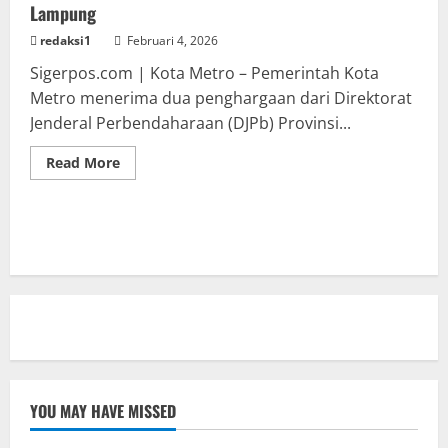
Lampung
redaksi1
Februari 4, 2026
Sigerpos.com | Kota Metro – Pemerintah Kota
Metro menerima dua penghargaan dari Direktorat
Jenderal Perbendaharaan (DJPb) Provinsi...
Read
Read More
more
about
Pemkot
Metro
Terima
Dua
Penghargaan
dari
DJPb
Lampung
YOU MAY HAVE MISSED