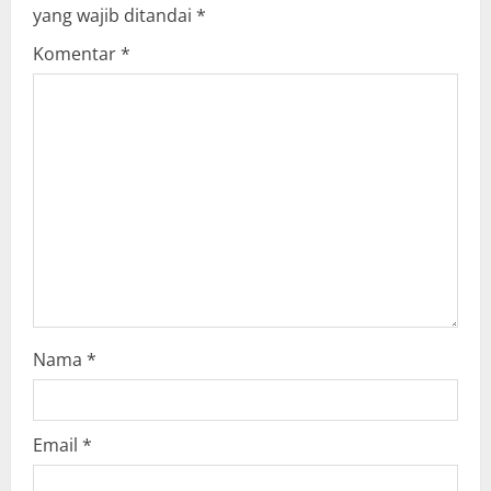
e
yang wajib ditandai
*
R
Komentar
*
e
a
d
i
n
g
Nama
*
Email
*