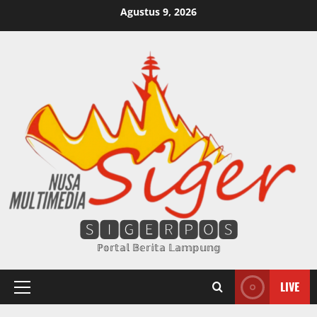
Skip
Agustus 9, 2026
to
content
🆂🅸🅶🅴🆁🅿🅾🆂
ℙ𝕠𝕣𝕥𝕒𝕝 𝔹𝕖𝕣𝕚𝕥𝕒 𝕃𝕒𝕞𝕡𝕦𝕟𝕘
LIVE
Primary
Menu