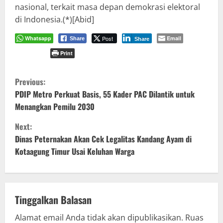
nasional, terkait masa depan demokrasi elektoral
di Indonesia.(*)[Abid]
Whatsapp
Post
Email
Share
Share
Print
C
Previous:
o
PDIP Metro Perkuat Basis, 55 Kader PAC Dilantik untuk
Menangkan Pemilu 2030
n
Next:
t
Dinas Peternakan Akan Cek Legalitas Kandang Ayam di
Kotaagung Timur Usai Keluhan Warga
i
n
u
Tinggalkan Balasan
Alamat email Anda tidak akan dipublikasikan.
Ruas