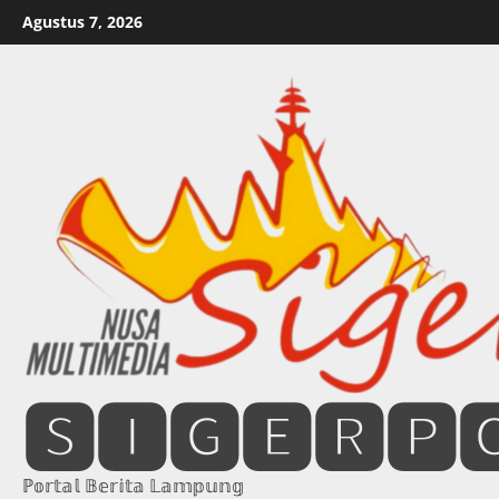
Skip
Agustus 7, 2026
to
content
🆂🅸🅶🅴🆁🅿
ℙ𝕠𝕣𝕥𝕒𝕝 𝔹𝕖𝕣𝕚𝕥𝕒 𝕃𝕒𝕞𝕡𝕦𝕟𝕘