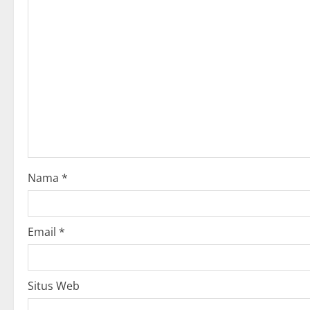
u
e
R
e
a
d
i
Nama
*
n
g
Email
*
Situs Web