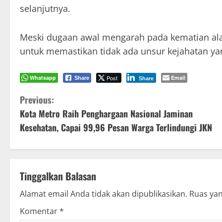
selanjutnya.
Meski dugaan awal mengarah pada kematian alam
untuk memastikan tidak ada unsur kejahatan yan
Whatsapp
Post
Email
Share
Share
C
Previous:
Kota Metro Raih Penghargaan Nasional Jaminan
o
Kesehatan, Capai 99,96 Pesan Warga Terlindungi JKN
n
t
Tinggalkan Balasan
i
Alamat email Anda tidak akan dipublikasikan.
Ruas yan
n
Komentar
*