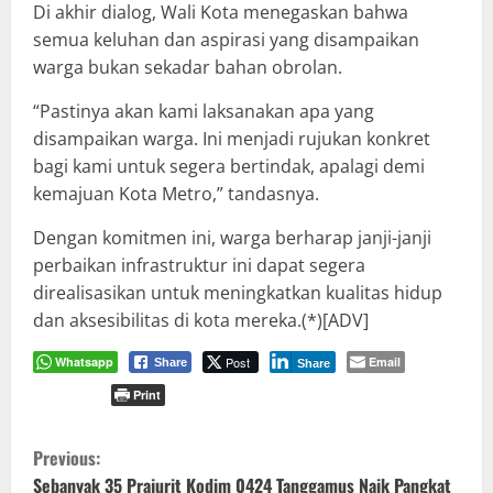
Di akhir dialog, Wali Kota menegaskan bahwa
semua keluhan dan aspirasi yang disampaikan
warga bukan sekadar bahan obrolan.
“Pastinya akan kami laksanakan apa yang
disampaikan warga. Ini menjadi rujukan konkret
bagi kami untuk segera bertindak, apalagi demi
kemajuan Kota Metro,” tandasnya.
Dengan komitmen ini, warga berharap janji-janji
perbaikan infrastruktur ini dapat segera
direalisasikan untuk meningkatkan kualitas hidup
dan aksesibilitas di kota mereka.(*)[ADV]
Whatsapp
Post
Email
Share
Share
Print
C
Previous:
Sebanyak 35 Prajurit Kodim 0424 Tanggamus Naik Pangkat