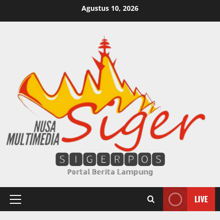
Skip
Agustus 10, 2026
to
content
🆂🅸🅶🅴🆁🅿🅾🆂
ℙ𝕠𝕣𝕥𝕒𝕝 𝔹𝕖𝕣𝕚𝕥𝕒 𝕃𝕒𝕞𝕡𝕦𝕟𝕘
LIVE
Primary
Menu