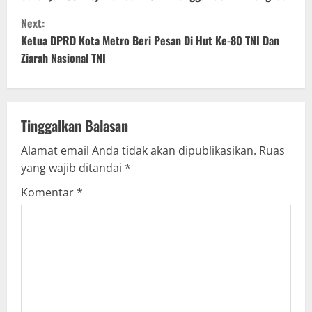
o
Next:
n
Ketua DPRD Kota Metro Beri Pesan Di Hut Ke-80 TNI Dan
t
Ziarah Nasional TNI
i
n
Tinggalkan Balasan
u
Alamat email Anda tidak akan dipublikasikan.
Ruas
yang wajib ditandai
*
e
Komentar
*
R
e
a
d