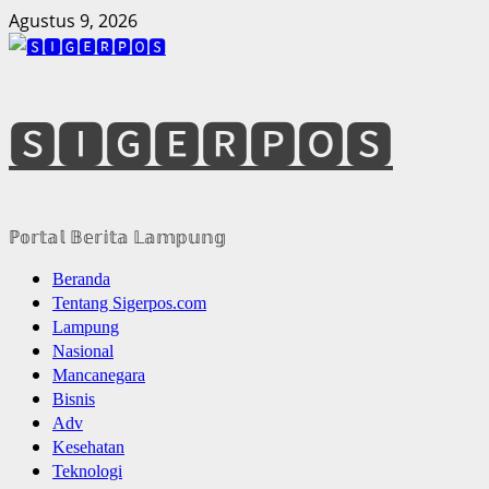
Skip
Agustus 9, 2026
to
content
🆂🅸🅶🅴🆁🅿🅾🆂
ℙ𝕠𝕣𝕥𝕒𝕝 𝔹𝕖𝕣𝕚𝕥𝕒 𝕃𝕒𝕞𝕡𝕦𝕟𝕘
Primary
Beranda
Menu
Tentang Sigerpos.com
Lampung
Nasional
Mancanegara
Bisnis
Adv
Kesehatan
Teknologi