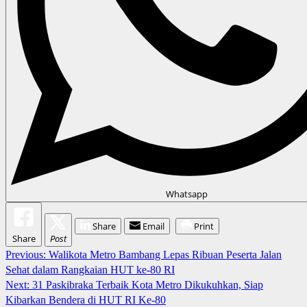
Whatsapp
Share
Email
Print
Share
Post
Continue
Previous:
Walikota Metro Bambang Lepas Ribuan Peserta Jalan
Sehat dalam Rangkaian HUT ke-80 RI
Reading
Next:
31 Paskibraka Terbaik Kota Metro Dikukuhkan, Siap
Kibarkan Bendera di HUT RI Ke-80