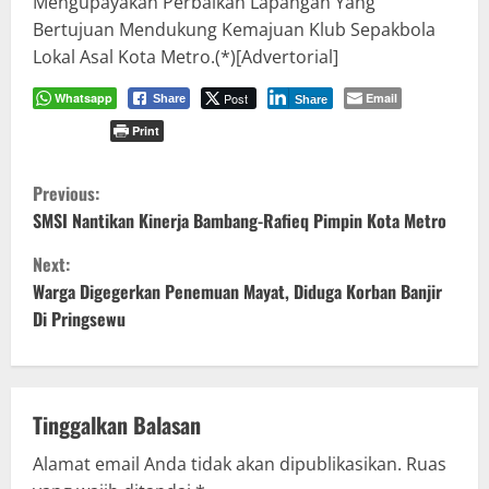
Mengupayakan Perbaikan Lapangan Yang
Bertujuan Mendukung Kemajuan Klub Sepakbola
Lokal Asal Kota Metro.(*)[Advertorial]
Whatsapp
Post
Email
Share
Share
Print
C
Previous:
o
SMSI Nantikan Kinerja Bambang-Rafieq Pimpin Kota Metro
Next:
n
Warga Digegerkan Penemuan Mayat, Diduga Korban Banjir
t
Di Pringsewu
i
n
Tinggalkan Balasan
u
Alamat email Anda tidak akan dipublikasikan.
Ruas