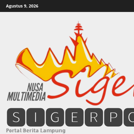
Skip
Agustus 9, 2026
to
content
🆂🅸🅶🅴🆁🅿
ℙ𝕠𝕣𝕥𝕒𝕝 𝔹𝕖𝕣𝕚𝕥𝕒 𝕃𝕒𝕞𝕡𝕦𝕟𝕘