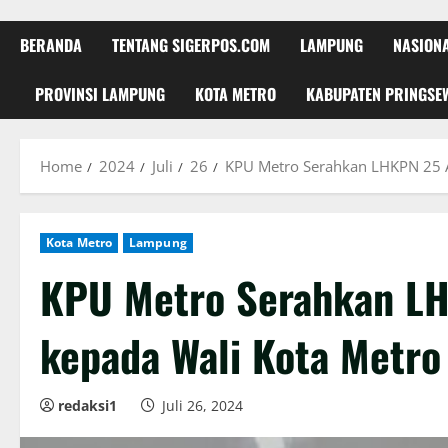
BERANDA
TENTANG SIGERPOS.COM
LAMPUNG
NASION
PROVINSI LAMPUNG
KOTA METRO
KABUPATEN PRINGSE
Home
2024
Juli
26
KPU Metro Serahkan LHKPN 25 
Kota Metro
Lampung
KPU Metro Serahkan L
kepada Wali Kota Metro
redaksi1
Juli 26, 2024