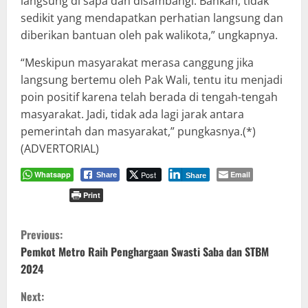
langsung di sapa dan disambangi. Bahkan, tidak
sedikit yang mendapatkan perhatian langsung dan
diberikan bantuan oleh pak walikota,” ungkapnya.
“Meskipun masyarakat merasa canggung jika
langsung bertemu oleh Pak Wali, tentu itu menjadi
poin positif karena telah berada di tengah-tengah
masyarakat. Jadi, tidak ada lagi jarak antara
pemerintah dan masyarakat,” pungkasnya.(*)
(ADVERTORIAL)
Whatsapp
Post
Email
Share
Share
Print
C
Previous:
o
Pemkot Metro Raih Penghargaan Swasti Saba dan STBM
2024
n
Next: