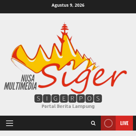
Skip
Agustus 9, 2026
to
content
🆂🅸🅶🅴🆁🅿🅾🆂
ℙ𝕠𝕣𝕥𝕒𝕝 𝔹𝕖𝕣𝕚𝕥𝕒 𝕃𝕒𝕞𝕡𝕦𝕟𝕘
LIVE
Primary
Menu