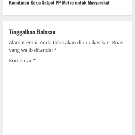
t
Komitmen Kerja Satpol PP Metro untuk Masyarakat
i
n
Tinggalkan Balasan
u
Alamat email Anda tidak akan dipublikasikan.
Ruas
yang wajib ditandai
*
e
Komentar
*
R
e
a
d
i
n